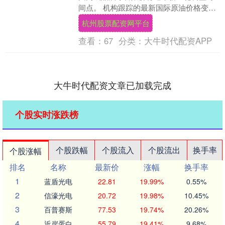
间点。 机构跟踪的最新国际原油价格变动
状况预测数据显示，本轮成品油零售限价
杭州股票配资网平台
上调幅度....
查看：
67
分类：
大牛时代配资APP
大牛时代配资文章已加载完成
个股实时涨跌榜
个股跌幅
个股流入
个股流出
换手率
个股涨幅
排名
名称
最新价
涨幅
换手率
1
蓝盾光电
22.81
19.99%
0.55%
2
信濠光电
20.72
19.98%
10.45%
3
百普赛斯
77.53
19.74%
20.26%
4
近岸蛋白
55.79
19.41%
9.68%