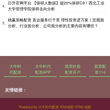
日升官网平台 【保研人数据】超20%保研C9！西北工业
4、
大学管理学院保研去向分析
稳赢策略配资 直达服务行千里 理性投资进万家丨宏观面
5、
分析、行业面分析、公司面分析的主要内容有哪些？
大牛时
大牛时代
股票炒股
股票配
代配资
配资APP
配资开户
资114
友情链接：
Powered by
大牛时代配资
RSS地图
HTML地图