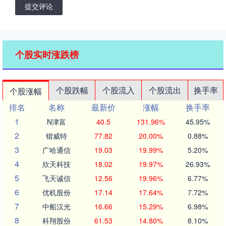
提交评论
个股实时涨跌榜
个股跌幅
个股流入
个股流出
换手率
个股涨幅
排名
名称
最新价
涨幅
换手率
1
N津富
40.5
131.96%
45.95%
2
锴威特
77.82
20.00%
0.88%
3
广哈通信
19.03
19.99%
5.20%
4
欣天科技
18.02
19.97%
26.93%
5
飞天诚信
12.56
19.96%
6.77%
6
优机股份
17.14
17.64%
7.72%
7
中船汉光
16.66
15.29%
6.98%
8
科翔股份
61.53
14.80%
8.10%